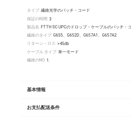
タイプ:
繊維光学のパッチ・コード
保証の時間:
3
製品名:
FTTH SC UPCのドロップ・ケーブルのパッチ・
繊維のタイプ:
G655、G652D、G657A1、G657A2
リターン・ロス:
>45db
ケーブル タイプ:
単一モード
繊維のNO:
1.
基本情報
お支払配送条件