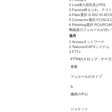
2.Low挿入損失及びPDL
3.Factory終えられ、テス
4.Fiber選択:G.652 /G
5.Connector選択:FC/SC/L
6.Polishing選択:PC/UPC/A
陶磁器のフェルールが付いてい
適用
1.Accessネットワーク
2.Telecom/CATVシステム
3.FTTx
FTTHのドロップ・ケー
名前
フェルールのタイプ
IL
繊維の中心
ジャケット