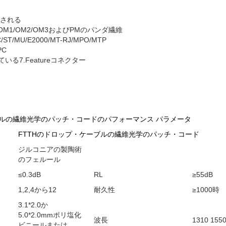
トされる
.657/OM1/OM2/OM3およびPMのパンダ繊維
C/ST/MU/E2000/MT-RJ/MPO/MTP
PC
る7.Featureコネクター
ブルの繊維光学のパッチ・コードのパフォーマンス パラメータ
FTTHのドロップ・ケーブルの繊維光学のパッチ・コード
ジルコニアの製陶術
のフェルール
≤0.3dB
RL
≥55dB
1,2,4から12
耐久性
≥1000時
3.1*2.0か
5.0*2.0mmポリ塩化
波長
1310 155
ビニールまたは