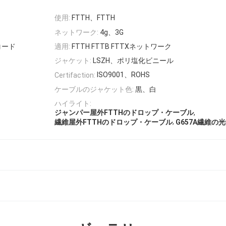
使用:
FTTH、FTTH
ネットワーク:
4g、3G
コード
適用:
FTTH FTTB FTTXネットワーク
ジャケット:
LSZH、ポリ塩化ビニール
ISO9001、ROHS
Certifaction:
ケーブルのジャケット色:
黒、白
ハイライト:
,
ジャンパー屋外FTTHのドロップ・ケーブル
,
繊維屋外FTTHのドロップ・ケーブル
G657A繊維の