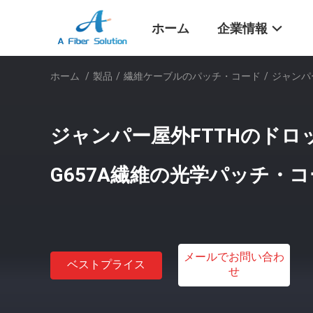
ホーム
企業情報
ホーム
/
製品
/
繊維ケーブルのパッチ・コード
/
ジャンパ
ジャンパー屋外FTTHのドロ
G657A繊維の光学パッチ・
メールでお問い合わ
ベストプライス
せ