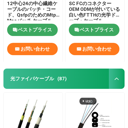
12中心24の中心繊維ケ
SC FCのコネクター
ーブルのパッチ・コー
OEM ODMが付いている
ド、QsfpのためのMtp
白い色FTTHの光学ドロ
Mpoパッチ ケーブル
ップ・ケーブル
Om3 Om4
ベストプライス
ベストプライス
お問い合わせ
お問い合わせ
光ファイバケーブル
(87)