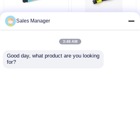
データ センタOEMのた
FTTxの解決のためのカ
Sales Manager
めのMTP MPOの繊維光
スタマイズされたOM3
学のループバックOM3
24繊維光学のループバ
24繊維
ックMTP MPO
3:48 AM
ベストプライス
ベストプライス
Good day, what product are you looking 
for?
お問い合わせ
お問い合わせ
多くを見て下さい
ホーム
企業情報
お問い合わせ
Desktop Site
地図
Privacy Policy