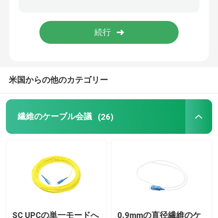
MPOのパッチ盤
繊維光学の端子箱
米国からの他のカテゴリー
繊維光学のスプライスの閉鎖
繊維光学媒体のコンバーター
繊維のケーブル会議
(26)
WDMの波長分割多重方式
イーサネット パッチ ケーブル
繊維ケーブルの付属品
SC UPCの単一モードへ
0.9mmの直径繊維のケ