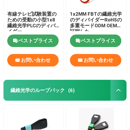
有線テレビ試験装置の
1x2MM FBTの繊維光学
ための受動の小型1x8
のディバイダーRoHSの
繊維光学PLCのディバ
多重モードODM OEMは
イダー
証明した
ベストプライス
ベストプライス
お問い合わせ
お問い合わせ
繊維光学のループバック
(6)