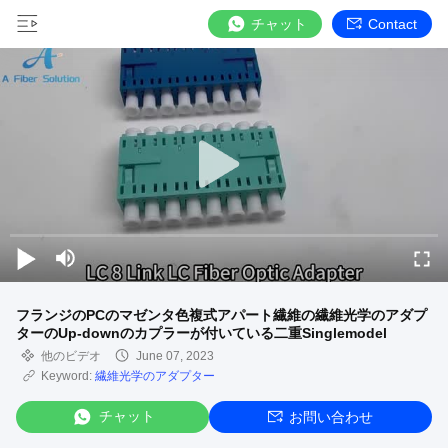
チャット
Contact
フランジのPCのマゼンタ色複式アパート繊維の繊維光学のアダプ
ターのUp-downのカプラーが付いている二重Singlemodel
他のビデオ
June 07, 2023
Keyword:
繊維光学のアダプター
チャット
お問い合わせ