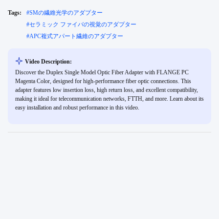
Tags:
#
SMの繊維光学のアダプター
#
セラミック ファイバの視覚のアダプター
#
APC複式アパート繊維のアダプター
Video Description:
Discover the Duplex Single Model Optic Fiber Adapter with FLANGE PC
Magenta Color, designed for high-performance fiber optic connections. This
adapter features low insertion loss, high return loss, and excellent compatibility,
making it ideal for telecommunication networks, FTTH, and more. Learn about its
easy installation and robust performance in this video.